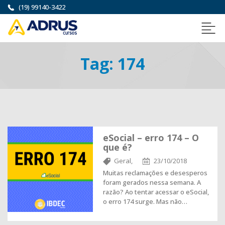
(19) 99140-3422
Tag:
174
eSocial – erro 174 – O
que é?
Geral,
23/10/2018
Muitas reclamações e desesperos
foram gerados nessa semana. A
razão? Ao tentar acessar o eSocial,
o erro 174 surge. Mas não…