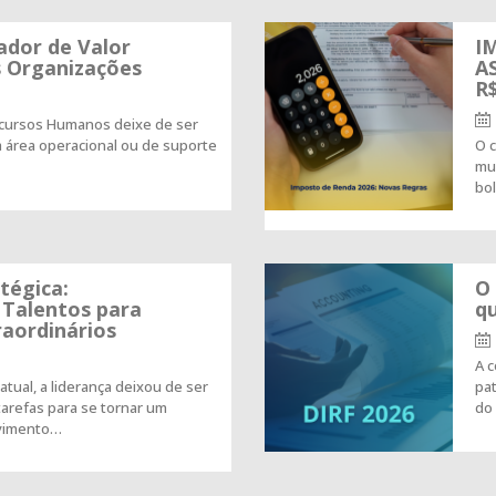
dor de Valor
I
s Organizações
A
R$
ecursos Humanos deixe de ser
 área operacional ou de suporte
O c
mu
bol
tégica:
O
Talentos para
qu
raordinários
A c
atual, a liderança deixou de ser
pat
arefas para se tornar um
do
vimento…