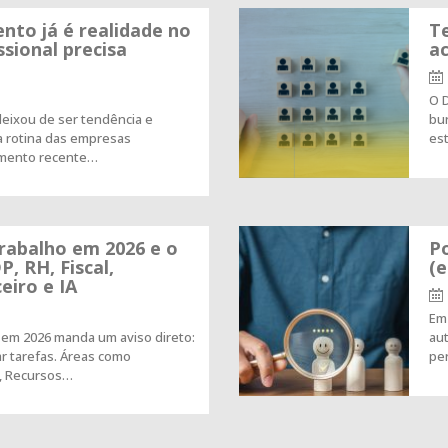
nto já é realidade no
Te
issional precisa
a
O 
l deixou de ser tendência e
bur
a rotina das empresas
es
tamento recente…
rabalho em 2026 e o
Po
P, RH, Fiscal,
(e
eiro e IA
Em
 em 2026 manda um aviso direto:
aut
r tarefas. Áreas como
pe
, Recursos…