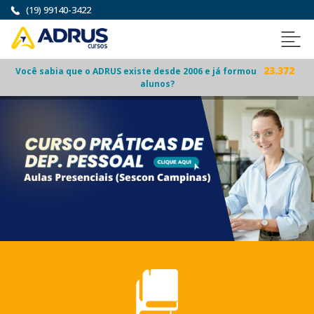
(19) 99140-3422
23.372
Você sabia que o
ADRUS
existe desde 2006 e já formou
alunos?