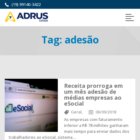
(19) 99140-3422
Tag:
adesão
Receita prorroga em
um mês adesão de
médias empresas ao
eSocial
Geral,
06/09/2018
As empresas com faturamento
inferior a R$ 78 milhões ganharam
mais tempo para enviar dados dos
trabalhadores ao eSocial, sistema…