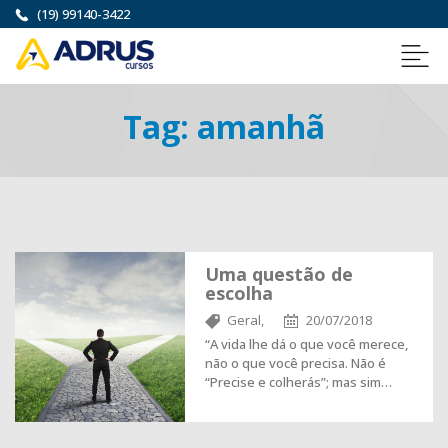
(19) 99140-3422
Tag:
amanhã
Uma questão de
escolha
Geral,
20/07/2018
“A vida lhe dá o que você merece,
não o que você precisa. Não é
“Precise e colherás”; mas sim…