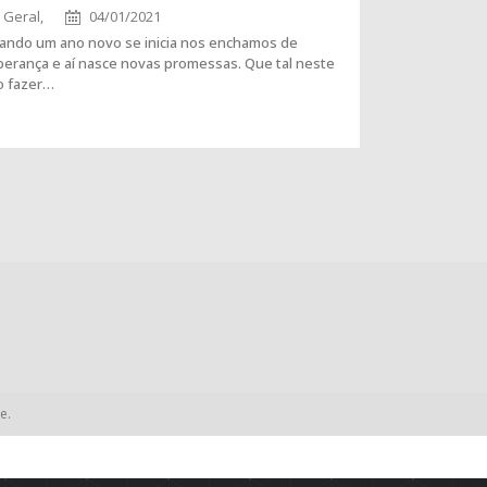
Geral,
04/01/2021
ando um ano novo se inicia nos enchamos de
perança e aí nasce novas promessas. Que tal neste
o fazer…
e.