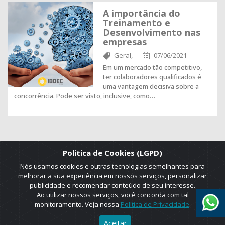
A importância do
Treinamento e
Desenvolvimento nas
empresas
Geral,
07/06/2021
Em um mercado tão competitivo,
ter colaboradores qualificados é
uma vantagem decisiva sobre a
concorrência. Pode ser visto, inclusive, como…
Politica de Cookies (LGPD)
Nós usamos cookies e outras tecnologias semelhantes para
melhorar a sua experiência em nossos serviços, personalizar
publicidade e recomendar conteúdo de seu interesse.
Ao utilizar nossos serviços, você concorda com tal
monitoramento. Veja nossa
Política de Privacidade
.
2025 © Copyright. ADRUS. Todos os direitos reservados. Designed by
Aceitar