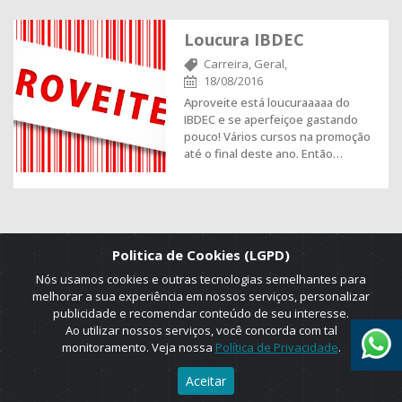
Loucura IBDEC
Carreira,
Geral,
18/08/2016
Aproveite está loucuraaaaa do
IBDEC e se aperfeiçoe gastando
pouco! Vários cursos na promoção
até o final deste ano. Então…
Politica de Cookies (LGPD)
Nós usamos cookies e outras tecnologias semelhantes para
melhorar a sua experiência em nossos serviços, personalizar
publicidade e recomendar conteúdo de seu interesse.
Ao utilizar nossos serviços, você concorda com tal
monitoramento. Veja nossa
Política de Privacidade
.
2025 © Copyright. ADRUS. Todos os direitos reservados. Designed by
Aceitar
AGT Online.