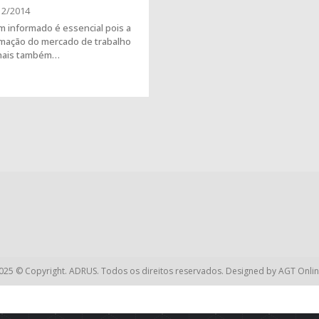
12/2014
 informado é essencial pois a
rmação do mercado de trabalho
onais também…
025 © Copyright. ADRUS. Todos os direitos reservados. Designed by
AGT Onlin