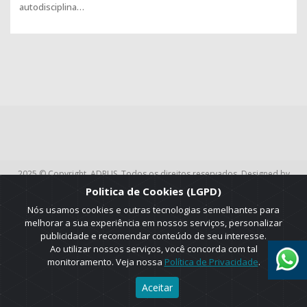
autodisciplina…
2025 © Copyright. ADRUS. Todos os direitos reservados. Designed by
AGT Online.
Politica de Cookies (LGPD)
Nós usamos cookies e outras tecnologias semelhantes para
melhorar a sua experiência em nossos serviços, personalizar
publicidade e recomendar conteúdo de seu interesse.
Ao utilizar nossos serviços, você concorda com tal
monitoramento. Veja nossa
Política de Privacidade
.
Aceitar