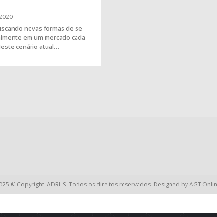
2020
uscando novas formas de se
nalmente em um mercado cada
Neste cenário atual…
025 © Copyright. ADRUS. Todos os direitos reservados. Designed by
AGT Onlin