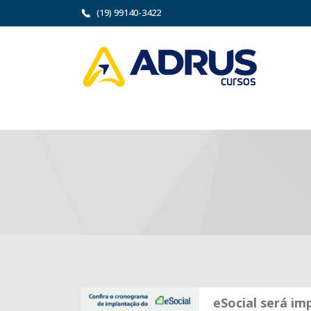
(19) 99140-3422
eSocial será im