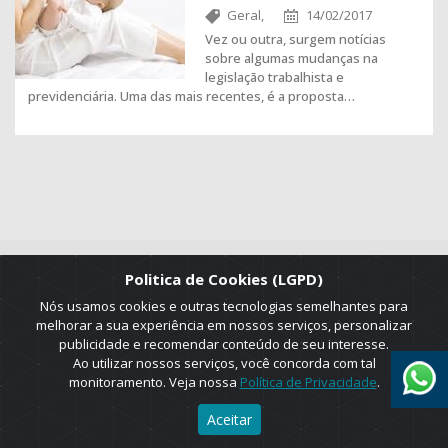
Geral,
14/02/2017
Vez ou outra, surgem notícias
sobre algumas mudanças na
legislação trabalhista e
previdenciária. Uma das mais recentes, é a proposta…
Politica de Cookies (LGPD)
Nós usamos cookies e outras tecnologias semelhantes para
melhorar a sua experiência em nossos serviços, personalizar
2025 © Copyright. ADRUS. Todos os direitos reservados. Designed by
publicidade e recomendar conteúdo de seu interesse.
AGT Online.
Ao utilizar nossos serviços, você concorda com tal
monitoramento. Veja nossa
Política de Privacidade
.
Aceitar