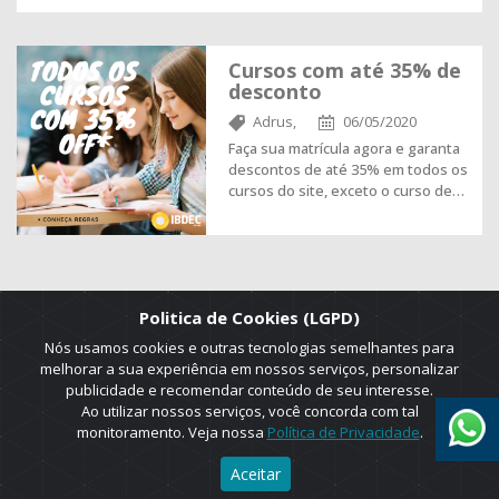
Cursos com até 35% de
desconto
Adrus,
06/05/2020
Faça sua matrícula agora e garanta
descontos de até 35% em todos os
cursos do site, exceto o curso de…
Politica de Cookies (LGPD)
Nós usamos cookies e outras tecnologias semelhantes para
melhorar a sua experiência em nossos serviços, personalizar
publicidade e recomendar conteúdo de seu interesse.
Ao utilizar nossos serviços, você concorda com tal
monitoramento. Veja nossa
Política de Privacidade
.
2025 © Copyright. ADRUS. Todos os direitos reservados. Designed by
Aceitar
AGT Online.