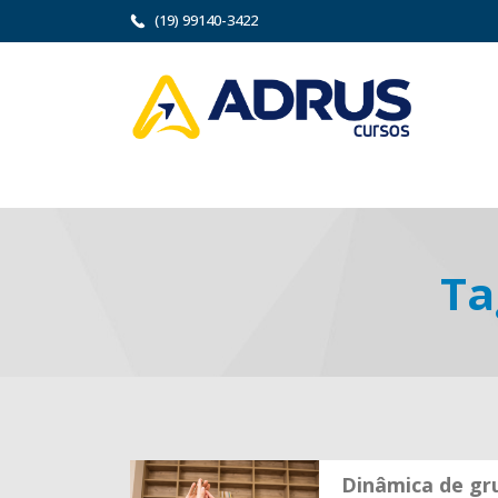
(19) 99140-3422
Ta
Dinâmica de gr