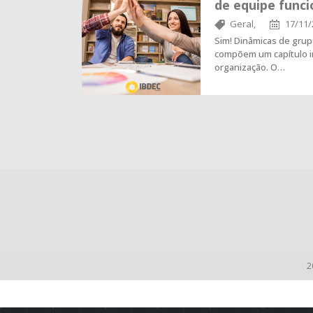
de equipe func
Geral,
17/11/
Sim! Dinâmicas de grup
compõem um capítulo i
organização. O…
2