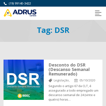
(19) 99140-3422
Tag:
DSR
Desconto do DSR
(Descanso Semanal
Remunerado)
Legislação,
05/10/2020
Segundo o artigo 67 da CLT, é
assegurado a todo empregado um
descanso semanal de 24 (vinte e
quatro) horas…