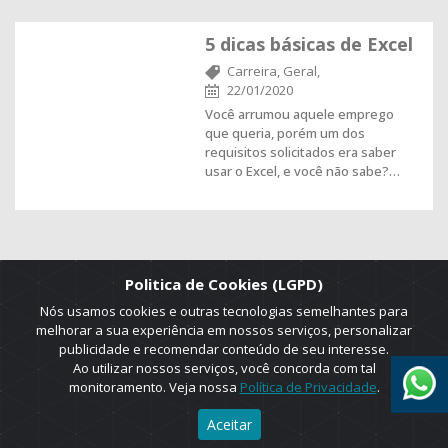
5 dicas básicas de Excel
Carreira,
Geral,
22/01/2020
Você arrumou aquele emprego
que queria, porém um dos
requisitos solicitados era saber
usar o Excel, e você não sabe?…
Politica de Cookies (LGPD)
Nós usamos cookies e outras tecnologias semelhantes para
melhorar a sua experiência em nossos serviços, personalizar
publicidade e recomendar conteúdo de seu interesse.
Ao utilizar nossos serviços, você concorda com tal
monitoramento. Veja nossa
Política de Privacidade
.
2025 © Copyright. ADRUS. Todos os direitos reservados. Designed by
Aceitar
AGT Online.