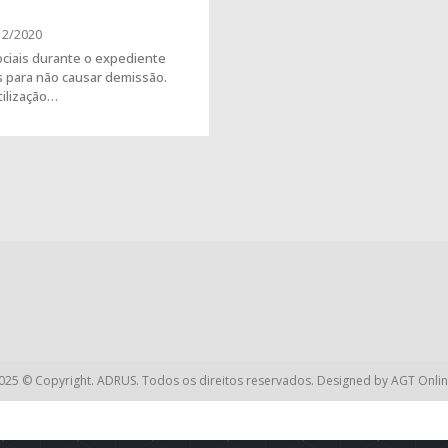
12/2020
sociais durante o expediente
s para não causar demissão.
tilização…
025 © Copyright. ADRUS. Todos os direitos reservados. Designed by
AGT Onlin