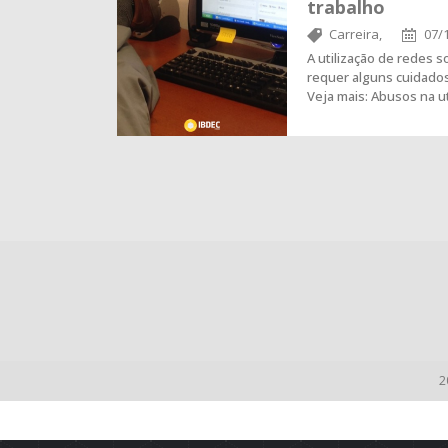
trabalho
Carreira,
07/
A utilização de redes 
requer alguns cuidado
Veja mais: Abusos na u
2