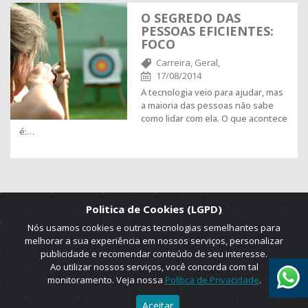
O SEGREDO DAS
PESSOAS EFICIENTES:
FOCO
Carreira,
Geral,
17/08/2014
A tecnologia veio para ajudar, mas
a maioria das pessoas não sabe
como lidar com ela. O que acontece
é:…
Politica de Cookies (LGPD)
Nós usamos cookies e outras tecnologias semelhantes para
melhorar a sua experiência em nossos serviços, personalizar
publicidade e recomendar conteúdo de seu interesse.
Ao utilizar nossos serviços, você concorda com tal
monitoramento. Veja nossa
Política de Privacidade
.
2025 © Copyright. ADRUS. Todos os direitos reservados. Designed by
Aceitar