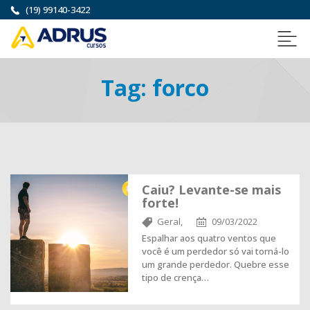
(19) 99140-3422
Tag:
forco
Caiu? Levante-se mais
forte!
Geral,
09/03/2022
Espalhar aos quatro ventos que
você é um perdedor só vai torná-lo
um grande perdedor. Quebre esse
tipo de crença…