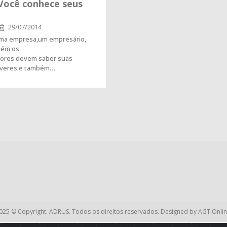
ocê conhece seus
29/07/2014
uma empresa,um empresário,
bém os
dores devem saber suas
everes e também…
025 © Copyright. ADRUS. Todos os direitos reservados. Designed by
AGT Onlin