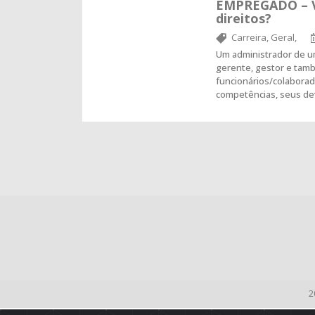
EMPREGADO – V
direitos?
Carreira,
Geral,
Um administrador de 
gerente, gestor e tam
funcionários/colabora
competências, seus d
2