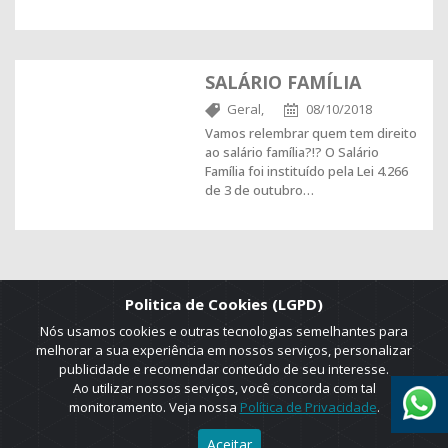
SALÁRIO FAMÍLIA
Geral,
08/10/2018
Vamos relembrar quem tem direito
ao salário família?!? O Salário
Família foi instituído pela Lei 4.266
de 3 de outubro…
Politica de Cookies (LGPD)
Nós usamos cookies e outras tecnologias semelhantes para
melhorar a sua experiência em nossos serviços, personalizar
publicidade e recomendar conteúdo de seu interesse.
Ao utilizar nossos serviços, você concorda com tal
monitoramento. Veja nossa
Política de Privacidade
.
2025 © Copyright. ADRUS. Todos os direitos reservados. Designed by
Aceitar