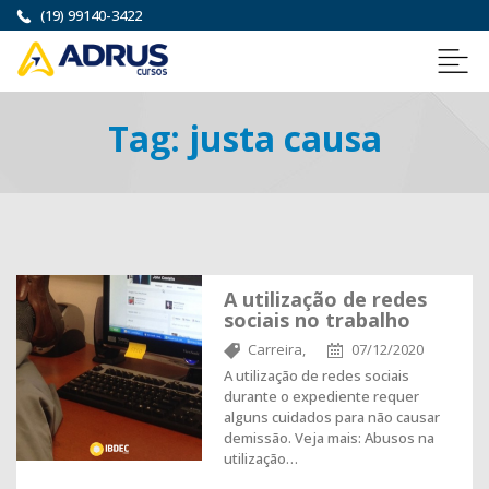
(19) 99140-3422
Tag:
justa causa
A utilização de redes
sociais no trabalho
Carreira,
07/12/2020
A utilização de redes sociais
durante o expediente requer
alguns cuidados para não causar
demissão. Veja mais: Abusos na
utilização…