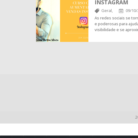
INSTAGRAM
Geral,
09/10/
As redes sociais se to
e poderosas para ajuda
visibilidade e se apro
2