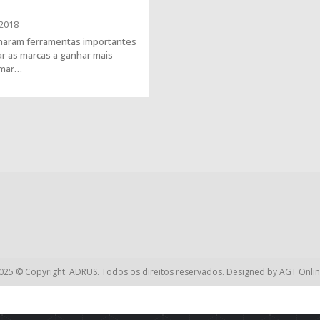
2018
rnaram ferramentas importantes
r as marcas a ganhar mais
ximar…
025 © Copyright. ADRUS. Todos os direitos reservados. Designed by
AGT Onlin