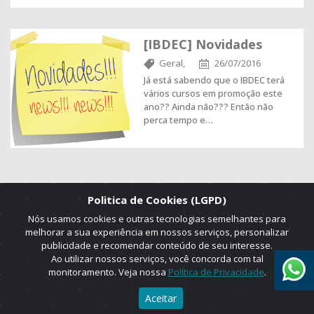
[IBDEC] Novidades
Geral,
26/07/2016
Já está sabendo que o IBDEC terá
vários cursos em promoção este
ano?? Ainda não??? Então não
perca tempo e…
Politica de Cookies (LGPD)
Nós usamos cookies e outras tecnologias semelhantes para
melhorar a sua experiência em nossos serviços, personalizar
publicidade e recomendar conteúdo de seu interesse.
Ao utilizar nossos serviços, você concorda com tal
monitoramento. Veja nossa
Política de Privacidade
.
2025 © Copyright. ADRUS. Todos os direitos reservados. Designed by
Aceitar
AGT Online.