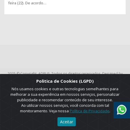
feira (22). De acordo…
2025 © Copyright. ADRUS. Todos os direitos reservados. Designed by
AGT Online.
Politica de Cookies (LGPD)
Nós usamos cookies e outras tecnologias semelhantes para
melhorar a sua experiência em nossos serviços, personalizar
publicidade e recomendar conteúdo de seu interesse.
Ao utilizar nossos serviços, você concorda com tal
monitoramento. Veja nossa
Política de Privacidade
.
Aceitar