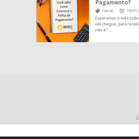
Pagamento?
Geral,
19/01/
Esperamos o mês todo 
útil chegue, para rece
não é?…
2