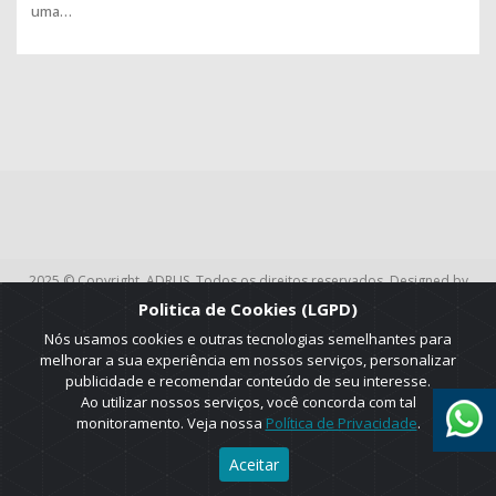
uma…
2025 © Copyright. ADRUS. Todos os direitos reservados. Designed by
AGT Online.
Politica de Cookies (LGPD)
Nós usamos cookies e outras tecnologias semelhantes para
melhorar a sua experiência em nossos serviços, personalizar
publicidade e recomendar conteúdo de seu interesse.
Ao utilizar nossos serviços, você concorda com tal
monitoramento. Veja nossa
Política de Privacidade
.
Aceitar