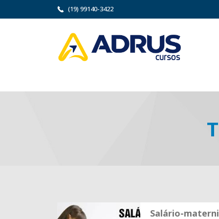
(19) 99140-3422
T
Salário-matern