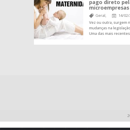
pago direto pel
microempresas
Geral,
14/02/
Vez ou outra, surgem n
mudanças na legislação 
Uma das mais recentes
2