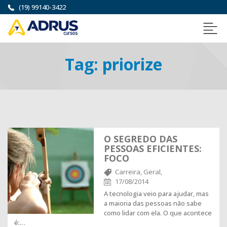
(19) 99140-3422
Tag:
priorize
O SEGREDO DAS
PESSOAS EFICIENTES:
FOCO
Carreira,
Geral,
17/08/2014
A tecnologia veio para ajudar, mas
a maioria das pessoas não sabe
como lidar com ela. O que acontece
é:…