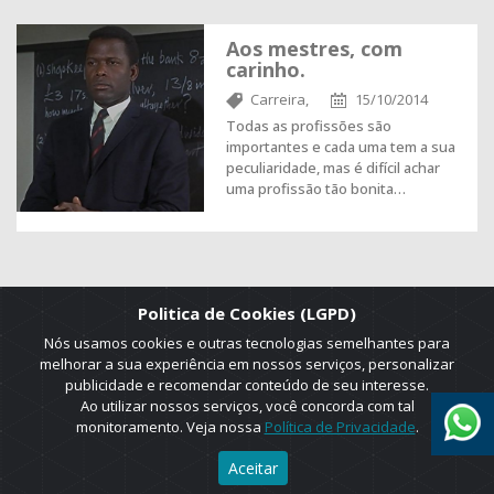
Aos mestres, com
carinho.
Carreira,
15/10/2014
Todas as profissões são
importantes e cada uma tem a sua
peculiaridade, mas é difícil achar
uma profissão tão bonita…
Politica de Cookies (LGPD)
Nós usamos cookies e outras tecnologias semelhantes para
melhorar a sua experiência em nossos serviços, personalizar
publicidade e recomendar conteúdo de seu interesse.
Ao utilizar nossos serviços, você concorda com tal
monitoramento. Veja nossa
Política de Privacidade
.
2025 © Copyright. ADRUS. Todos os direitos reservados. Designed by
Aceitar
AGT Online.