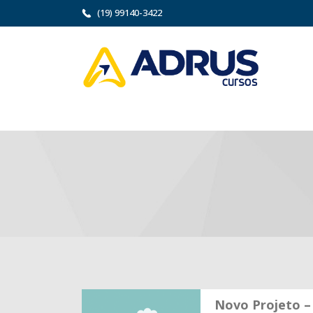
(19) 99140-3422
Novo Projeto –