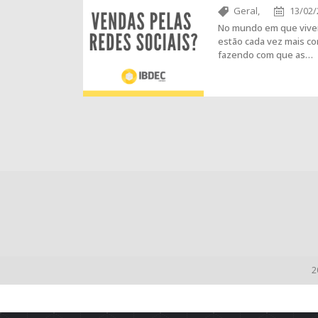
Geral,
13/02/
No mundo em que vive
estão cada vez mais co
fazendo com que as…
2