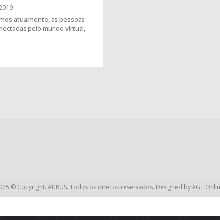
2019
mos atualmente, as pessoas
nectadas pelo mundo virtual,
025 © Copyright. ADRUS. Todos os direitos reservados. Designed by
AGT Onlin