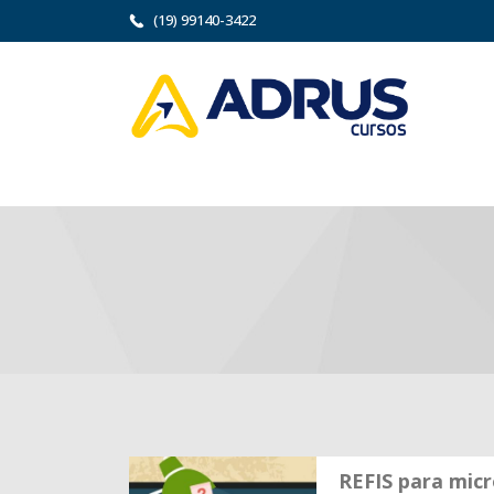
(19) 99140-3422
REFIS para mic