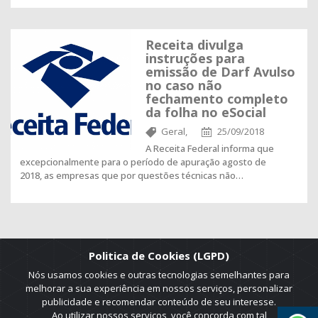
Receita divulga
instruções para
emissão de Darf Avulso
no caso não
fechamento completo
da folha no eSocial
Geral,
25/09/2018
A Receita Federal informa que
excepcionalmente para o período de apuração agosto de
2018, as empresas que por questões técnicas não…
Politica de Cookies (LGPD)
Nós usamos cookies e outras tecnologias semelhantes para
melhorar a sua experiência em nossos serviços, personalizar
publicidade e recomendar conteúdo de seu interesse.
Ao utilizar nossos serviços, você concorda com tal