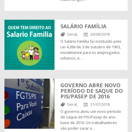
SALÁRIO FAMÍLIA
Geral,
20/09/2018
O Salário Família foi instituído pela
Lei 4.266 de 3 de outubro de 1963,
inicialmente para os empregados
urbanos, e…
GOVERNO ABRE NOVO
PERÍODO DE SAQUE DO
PIS/PASEP DE 2016
Geral,
31/07/2018
O governo abriu um novo período
de saque do PIS/Pasep do ano-
base de 2016. Os trabalhadores
vão poder sacar o…