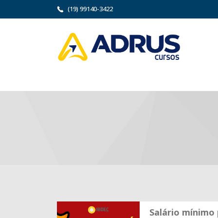
(19) 99140-3422
Salário mínimo