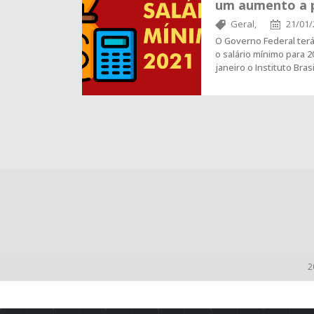
um aumento a p
Geral,
21/01/
O Governo Federal ter
o salário mínimo para 
janeiro o Instituto Bras
2