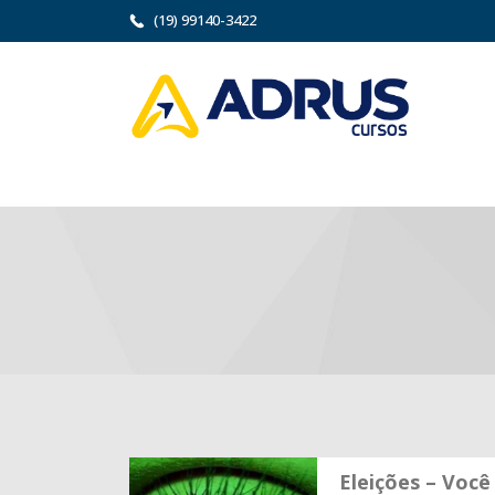
(19) 99140-3422
Eleições – Você