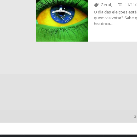
Geral,
11/11/
O dia das eleições est
quem via votar? Sabe 
histórico…
2