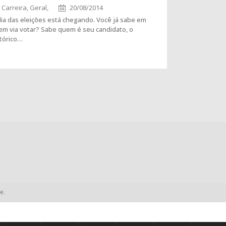
Carreira,
Geral,
20/08/2014
ia das eleições está chegando. Você já sabe em
em via votar? Sabe quem é seu candidato, o
stórico…
e.