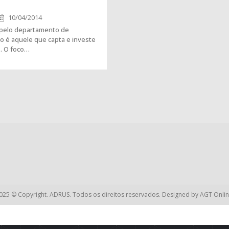
10/04/2014
 pelo departamento de
o é aquele que capta e investe
s. O foco…
025 © Copyright. ADRUS. Todos os direitos reservados. Designed by
AGT Onlin