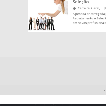
Seleção
Carreira,
Geral,
A pessoa encarregada
Recrutamento e Seleçã
em novos profissionai
2