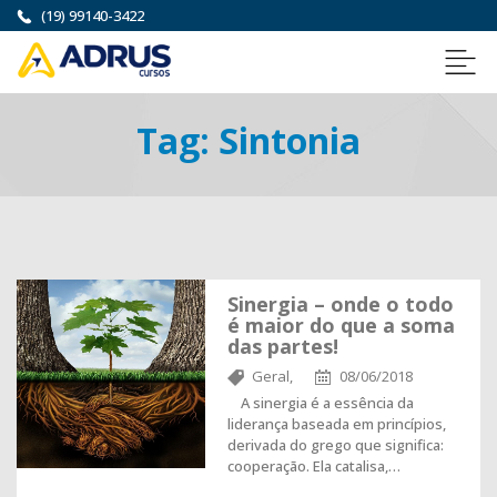
(19) 99140-3422
Tag:
Sintonia
Sinergia – onde o todo
é maior do que a soma
das partes!
Geral,
08/06/2018
A sinergia é a essência da
liderança baseada em princípios,
derivada do grego que significa:
cooperação. Ela catalisa,…