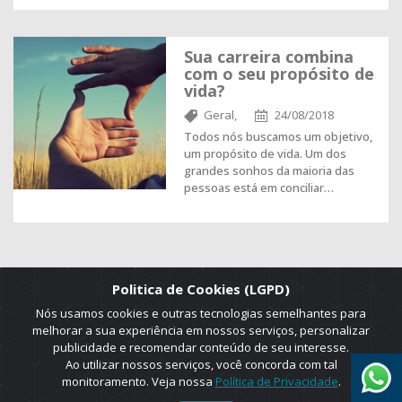
Sua carreira combina
com o seu propósito de
vida?
Geral,
24/08/2018
Todos nós buscamos um objetivo,
um propósito de vida. Um dos
grandes sonhos da maioria das
pessoas está em conciliar…
Politica de Cookies (LGPD)
Nós usamos cookies e outras tecnologias semelhantes para
melhorar a sua experiência em nossos serviços, personalizar
publicidade e recomendar conteúdo de seu interesse.
Ao utilizar nossos serviços, você concorda com tal
monitoramento. Veja nossa
Política de Privacidade
.