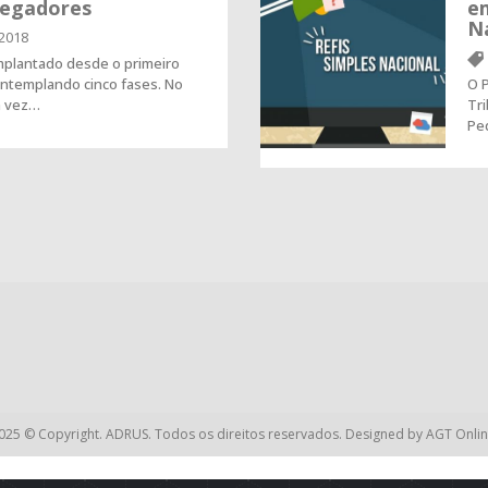
regadores
e
N
2018
mplantado desde o primeiro
ntemplando cinco fases. No
O 
a vez…
Tr
Pe
025 © Copyright. ADRUS. Todos os direitos reservados. Designed by
AGT Onlin