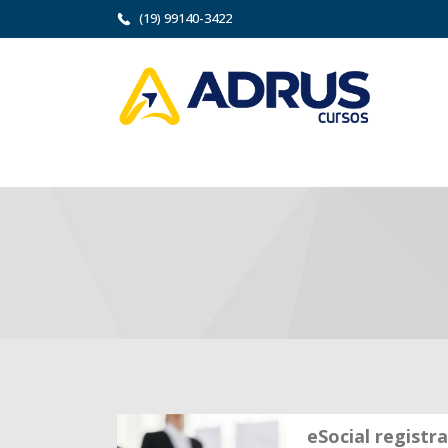
(19) 99140-3422
eSocial registra