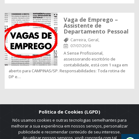
Vaga de Emprego –
Assistente de
Departamento Pessoal
Carreira,
Geral,
07/07/2016
A Sense Profissional,
assessorando escritório de
contabilidade, está com 1 vaga em
aberto para CAMPINAS/SP. Responsabilidades: Toda rotina de
DP e…
Politica de Cookies (LGPD)
Nós usamos cookies e outras tecnologias semelhantes para
melhorar a sua experiência em nossos serviços, personalizar
publicidade e recomendar conteúdo de seu interesse.
Ao utilizar nossos serviços, você concorda com tal