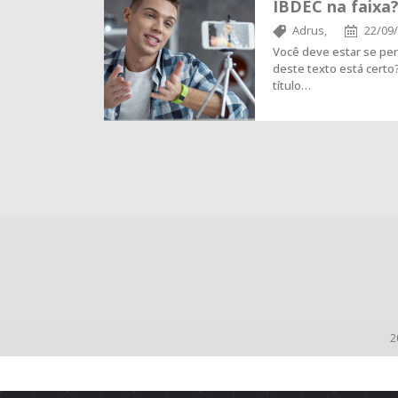
IBDEC na faixa
Adrus,
22/09
Você deve estar se pe
deste texto está certo?
título…
2