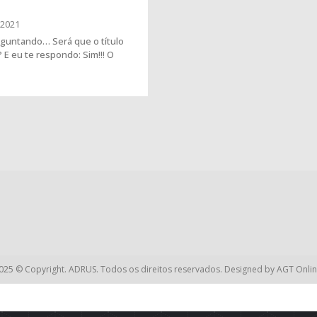
?
/2021
rguntando… Será que o título
 E eu te respondo: Sim!!! O
025 © Copyright. ADRUS. Todos os direitos reservados. Designed by
AGT Onlin