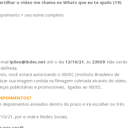
rtilhar o vídeo me chama no Whats que eu te ajudo (19)
Depoimento + seu nome completo
-mail
lpilon@ibdec.net
até o dia
13/10/21
, às
23h59
. Não serão
definida;
nós, você estará autorizando o IBDEC (Instituto Brasileiro de
lizar sua imagem contida na filmagem coletada através do vídeo,
eças publicitárias e promocionais, ligadas ao IBDEC.
DEPOIMENTOS?
de depoimentos enviados dentro do prazo e irá escolher os três
10/21, por e-mail e Redes Sociais.
o por você!