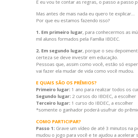
E eu vou te contar as regras, o passo a passo p
Mas antes de mais nada eu quero te explicar…
Por que eu estamos fazendo isso?
1. Em primeiro lugar
, para conhecermos as inú
mil alunos formados pela Família IBDEC.
2. Em segundo lugar
, porque o seu depoiment
certeza se deve investir em educação.
Pessoas que, assim como você, estão só espera
vai fazer ela mudar de vida como você mudou.
E QUAIS SÃO OS PRÊMIOS?
Primeiro lugar:
1 ano para realizar todos os c
Segundo lugar:
2 cursos do IBDEC, a escolher
Terceiro lugar:
1 curso do IBDEC, a escolher
*somente o ganhador poderá usufruir do prêmio
COMO PARTICIPAR?
Passo 1:
Grave um vídeo de até 3 minutos na po
mudou o jogo para você e te ajudou a acelerar s