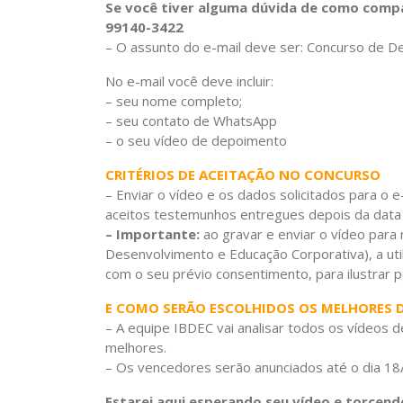
Se você tiver alguma dúvida de como compa
99140-3422
– O assunto do e-mail deve ser: Concurso de 
No e-mail você deve incluir:
– seu nome completo;
– seu contato de WhatsApp
– o seu vídeo de depoimento
CRITÉRIOS DE ACEITAÇÃO NO CONCURSO
– Enviar o vídeo e os dados solicitados para o e
aceitos testemunhos entregues depois da data 
– Importante:
ao gravar e enviar o vídeo para 
Desenvolvimento e Educação Corporativa), a uti
com o seu prévio consentimento, para ilustrar p
E COMO SERÃO ESCOLHIDOS OS MELHORES 
– A equipe IBDEC vai analisar todos os vídeos 
melhores.
– Os vencedores serão anunciados até o dia 18/
Estarei aqui esperando seu vídeo e torcend