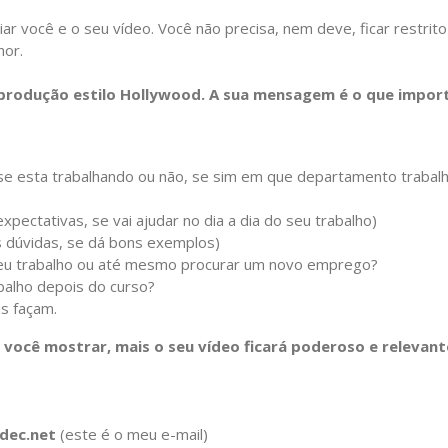
ar você e o seu vídeo. Você não precisa, nem deve, ficar restrito
hor.
 produção estilo Hollywood. A sua mensagem é o que impor
se esta trabalhando ou não, se sim em que departamento trabalh
pectativas, se vai ajudar no dia a dia do seu trabalho)
as dúvidas, se dá bons exemplos)
 seu trabalho ou até mesmo procurar um novo emprego?
balho depois do curso?
as façam.
l você mostrar, mais o seu vídeo ficará poderoso e relevant
bdec.net
(este é o meu e-mail)