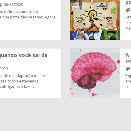
po
06/11/2020
ou definitivamente no
de boa parte das pessoas. Agora,
Gr
o 
Mar
quando você sai da
A 
c
2020
cidade de adaptação do ser
Pop
ses todos estávamos
emo
 obrigados a fazer…
co