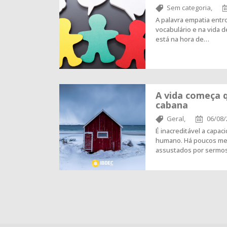
Sem categoria,
A palavra empatia entr
vocabulário e na vida 
está na hora de…
A vida começa 
cabana
Geral,
06/08/
É inacreditável a capa
humano. Há poucos me
assustados por sermos