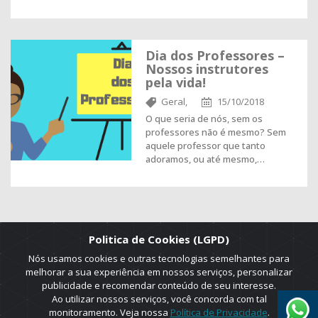
Dia dos Professores –
Nossos instrutores
pela vida!
Geral,
15/10/2018
O que seria de nós, sem os
professores não é mesmo? Sem
aquele professor que tanto
adoramos, ou até mesmo,…
Politica de Cookies (LGPD)
Nós usamos cookies e outras tecnologias semelhantes para
melhorar a sua experiência em nossos serviços, personalizar
publicidade e recomendar conteúdo de seu interesse.
Ao utilizar nossos serviços, você concorda com tal
monitoramento. Veja nossa
Política de Privacidade
.