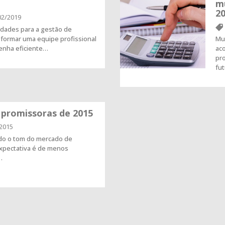
mu
2
02/2019
idades para a gestão de
formar uma equipe profissional
Mui
nha eficiente…
ac
pro
fu
 promissoras de 2015
2015
ndo o tom do mercado de
 expectativa é de menos
…