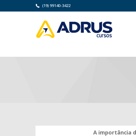
(19) 99140-3422
A importância d