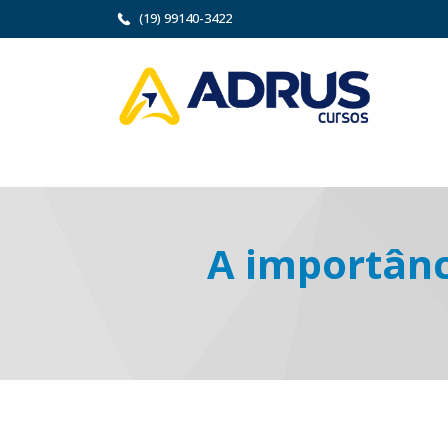
(19) 99140-3422
A importânc