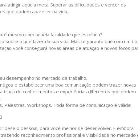
ra atingir aquela meta. Superar as dificuldades e vencer os
ades que podem aparecer na vida.
u até mesmo com aquela faculdade que escolheu?
do sobre o que fazer da sua vida. Mas te garanto que com um b
ização você conseguirá novas áreas de atuação e novos focos pa
 seu desempenho no mercado de trabalho.
antigos e estabelecer uma boa comunicação podem trazer novas
ma troca de conhecimentos e experiências diferentes que podem
l.
s, Palestras, Workshops. Toda forma de comunicação é válida!
o
por desejo pessoal, para você melhor se desenvolver. E embora
 trazendo reconhecimento profissional e visibilidade no mercado