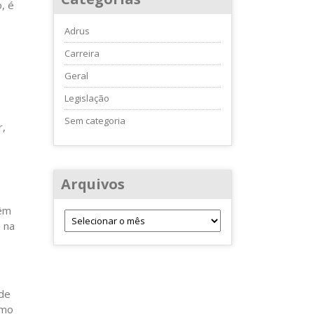
, é
Adrus
Carreira
Geral
Legislação
Sem categoria
r,
Arquivos
vêm
 na
ade
smo