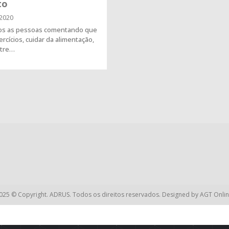
to
2020
os as pessoas comentando que
rcícios, cuidar da alimentação,
ntre…
025 © Copyright. ADRUS. Todos os direitos reservados. Designed by
AGT Onlin