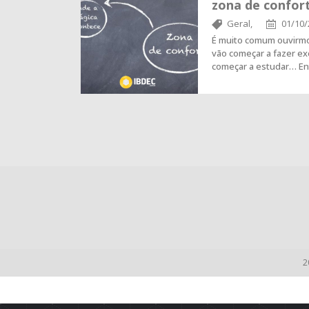
zona de confor
Geral,
01/10/
É muito comum ouvirm
vão começar a fazer exe
começar a estudar… E
2